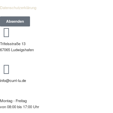
Ich bin mit der Verarbeitung meiner Daten entsprechend der
Datenschutzerklärung
einverstanden.
Absenden
Trifelsstraße 13
67065 Ludwigshafen
info@curri-lu.de
Montag - Freitag
von 08:00 bis 17:00 Uhr